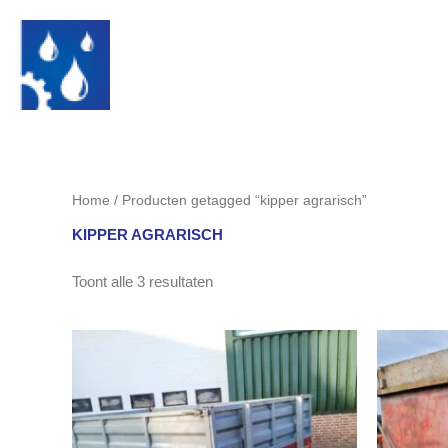
Ga
naar
de
inhoud
Home
/ Producten getagged “kipper agrarisch”
KIPPER AGRARISCH
Toont alle 3 resultaten