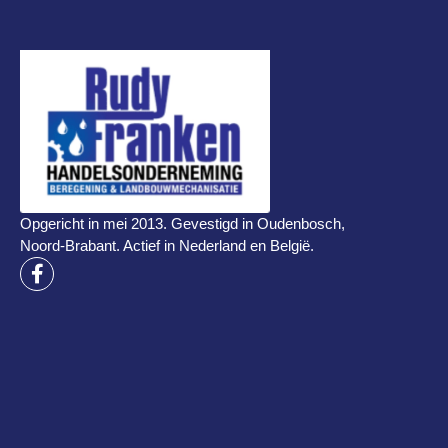
Opgericht in mei 2013. Gevestigd in Oudenbosch,
Noord-Brabant. Actief in Nederland en België.
F
a
c
e
b
o
o
k
-
f