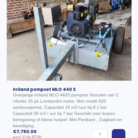
Irriland pompset MLO 440 S
Overjarige irriland MLO 440S pompset Voorzien van 2
cilinder 25 pk Lombardini motor. Met rovatti 420
aanbouwpomp. Capaciteit 18 m3 /uur bij 8.2 bar
Capaciteit 30 m3 / uur bij 7 bar Geschikt voor buizen
EGEN AAN WINKELWAGEN
beregening of kleine haspel. Met Perskant , Zuigkant en
beveiliging.
€
7,750.00
Irriland
excl 21% BTW
pompset