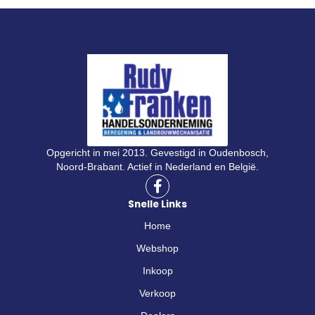
Opgericht in mei 2013. Gevestigd in Oudenbosch,
Noord-Brabant. Actief in Nederland en België.
F
a
Snelle Links
c
e
Home
b
o
Webshop
o
Inkoop
k
-
Verkoop
f