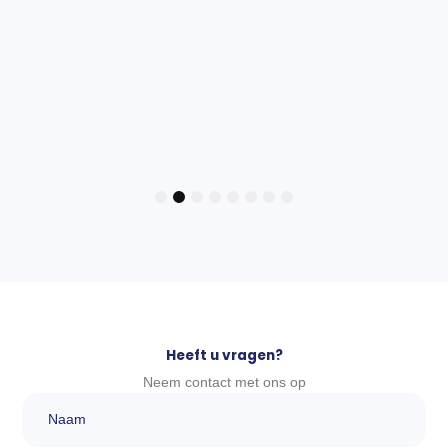
TOEVOEGE
1
2
3
4
5
6
7
8
Heeft u vragen?
Neem contact met ons op
Naam