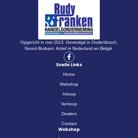
Opgericht in mei 2013. Gevestigd in Oudenbosch,
Noord-Brabant. Actief in Nederland en België.
F
a
Snelle Links
c
e
Home
b
o
Webshop
o
Inkoop
k
-
Verkoop
f
Dealers
Contact
Webshop