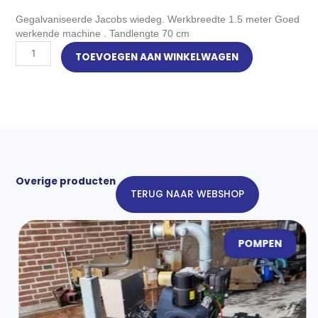
Gegalvaniseerde Jacobs wiedeg. Werkbreedte 1.5 meter Goed
werkende machine . Tandlengte 70 cm
Wiedeg
TOEVOEGEN AAN WINKELWAGEN
gegalvaniseerd
1,5
mtr
aantal
Overige producten
TERUG NAAR WEBSHOP
POMPEN