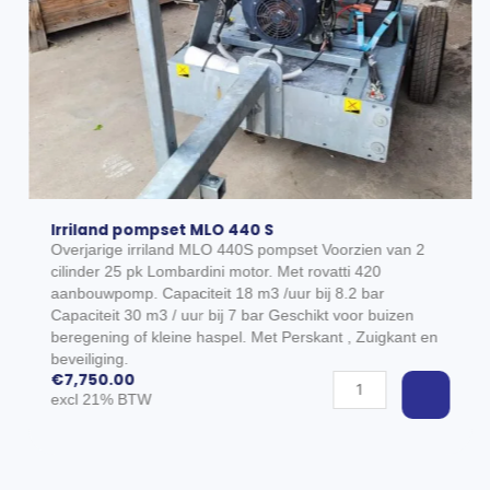
Irriland pompset MLO 440 S
Overjarige irriland MLO 440S pompset Voorzien van 2
cilinder 25 pk Lombardini motor. Met rovatti 420
aanbouwpomp. Capaciteit 18 m3 /uur bij 8.2 bar
Capaciteit 30 m3 / uur bij 7 bar Geschikt voor buizen
EGEN AAN WINKELWAGEN
beregening of kleine haspel. Met Perskant , Zuigkant en
beveiliging.
€
7,750.00
Irriland
excl 21% BTW
pompset
MLO
440
S
aantal