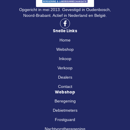
Opgericht in mei 2013. Gevestigd in Oudenbosch,
Noord-Brabant. Actief in Nederland en België.
F
a
Snelle Links
c
e
Home
b
o
Webshop
o
Inkoop
k
-
Verkoop
f
Dealers
Contact
Webshop
Beregening
Debietmeters
Frostguard
Nachtvorstberegening