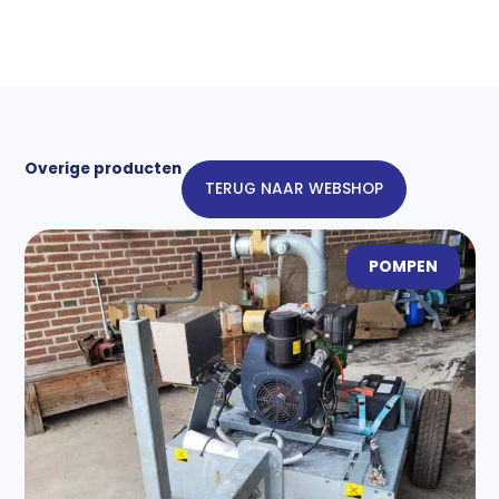
grondbak
1,8
meter
met
euro
aansluiting
aantal
Overige producten
TERUG NAAR WEBSHOP
POMPEN