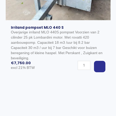
Irriland pompset MLO 440 S
Overjarige irriland MLO 440S pompset Voorzien van 2
cilinder 25 pk Lombardini motor. Met rovatti 420
aanbouwpomp. Capaciteit 18 m3 /uur bij 8.2 bar
Capaciteit 30 m3 / uur bij 7 bar Geschikt voor buizen
EGEN AAN WINKELWAGEN
beregening of kleine haspel. Met Perskant , Zuigkant en
beveiliging.
€
7,750.00
Irriland
excl 21% BTW
pompset
MLO
440
S
aantal
TOEVOEGE