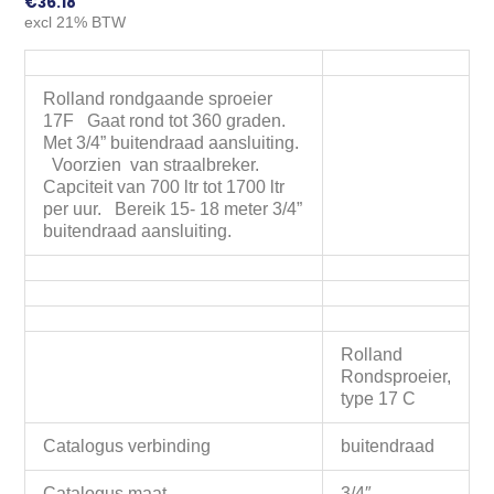
€
36.18
excl 21% BTW
Rolland rondgaande sproeier
17F Gaat rond tot 360 graden.
Met 3/4” buitendraad aansluiting.
Voorzien van straalbreker.
Capciteit van 700 ltr tot 1700 ltr
per uur. Bereik 15- 18 meter 3/4”
buitendraad aansluiting.
Rolland
Rondsproeier,
type 17 C
Catalogus verbinding
buitendraad
Catalogus maat
3/4″