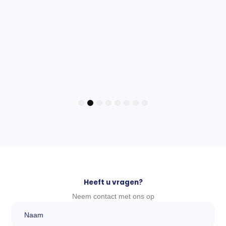
aantal
TOEVOEGE
1
2
3
4
5
6
7
8
Heeft u vragen?
Neem contact met ons op
Naam