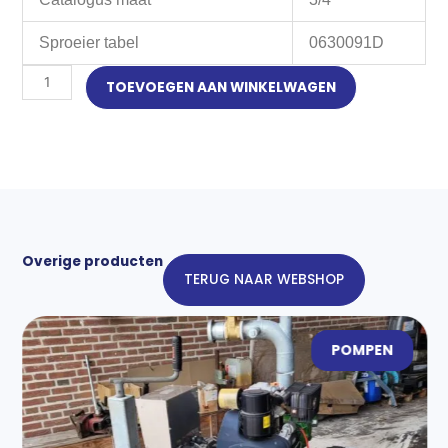
Sproeier tabel
0630091D
Rolland
TOEVOEGEN AAN WINKELWAGEN
17F
rondgaande
sproeier
aantal
Overige producten
TERUG NAAR WEBSHOP
POMPEN