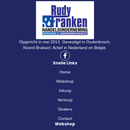
Opgericht in mei 2013. Gevestigd in Oudenbosch,
Noord-Brabant. Actief in Nederland en België.
F
a
Snelle Links
c
e
Home
b
o
Webshop
o
Inkoop
k
-
Verkoop
f
Dealers
Contact
Webshop