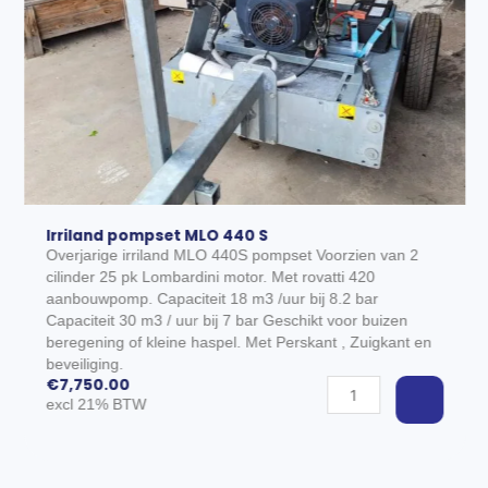
Irriland pompset MLO 440 S
Overjarige irriland MLO 440S pompset Voorzien van 2
cilinder 25 pk Lombardini motor. Met rovatti 420
aanbouwpomp. Capaciteit 18 m3 /uur bij 8.2 bar
Capaciteit 30 m3 / uur bij 7 bar Geschikt voor buizen
EGEN AAN WINKELWAGEN
beregening of kleine haspel. Met Perskant , Zuigkant en
beveiliging.
€
7,750.00
Irriland
excl 21% BTW
pompset
MLO
440
S