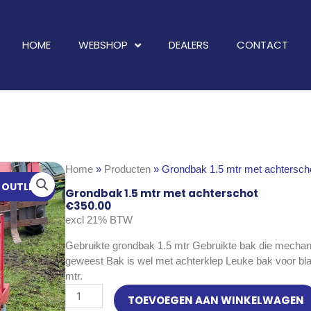
HOME
WEBSHOP
DEALERS
CONTACT
Home
»
Producten
»
Grondbak 1.5 mtr met achtersch
OUTLET
Grondbak 1.5 mtr met achterschot
€
350.00
excl 21% BTW
Gebruikte grondbak 1.5 mtr Gebruikte bak die mechan
geweest Bak is wel met achterklep Leuke bak voor bla
mtr.
Grondbak
TOEVOEGEN AAN WINKELWAGEN
1.5