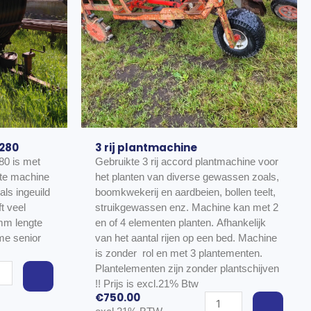
 280
3 rij plantmachine
80 is met
Gebruikte 3 rij accord plantmachine voor
het planten van diverse gewassen zoals,
als ingeuild
boomkwekerij en aardbeien, bollen teelt,
t veel
struikgewassen enz. Machine kan met 2
en of 4 elementen planten. Afhankelijk
van het aantal rijen op een bed. Machine
is zonder rol en met 3 plantementen.
t
Plantelementen zijn zonder plantschijven
haspel
!! Prijs is excl.21% Btw
€
750.00
3