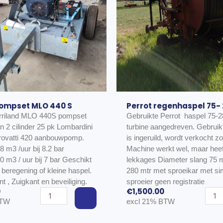
pompset MLO 440 S
Perrot regenhaspel 75-
irriland MLO 440S pompset
Gebruikte Perrot haspel 75-2
n 2 cilinder 25 pk Lombardini
turbine aangedreven. Gebruikte machine
 rovatti 420 aanbouwpomp.
is ingeruild, wordt verkocht zo
8 m3 /uur bij 8.2 bar
Machine werkt wel, maar heef
3 / uur bij 7 bar Geschikt
lekkages Diameter slang 75 mm lengte
 beregening of kleine haspel.
280 mtr met sproeikar met sime senior
t , Zuigkant en beveiliging.
sproeier geen registratie
0
€
1,500.00
Irriland
Perro
BTW
excl 21% BTW
pompset
regen
MLO
75-