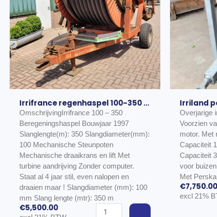
Irrifrance regenhaspel 100-350 st 2 b
Irriland 
OmschrijvingIrrifrance 100 – 350
Overjarige 
Beregeningshaspel Bouwjaar 1997
Voorzien va
Slanglengte(m): 350 Slangdiameter(mm):
motor. Met
100 Mechanische Steunpoten
Capaciteit 1
Mechanische draaikrans en lift Met
Capaciteit 30 m
turbine aandrijving Zonder computer.
voor buizen
WAGEN
Staat al 4 jaar stil, even nalopen en
Met Perskan
TOEVOEGEN AAN WINKELWAGEN
€
7,750.0
e
draaien maar ! Slangdiameter (mm): 100
excl 21% 
mm Slang lengte (mtr): 350 m
€
5,500.00
Irrifrance