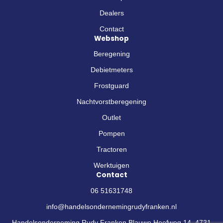
f
Dealers
Contact
Webshop
Beregening
Debietmeters
Frostguard
Nachtvorstberegening
Outlet
Pompen
Tractoren
Werktuigen
Contact
06 51631748
info@handelsondernemingrudyfranken.nl
Handelsonderneming Rudy Franken Blauwe Hoefweg 14, 4731