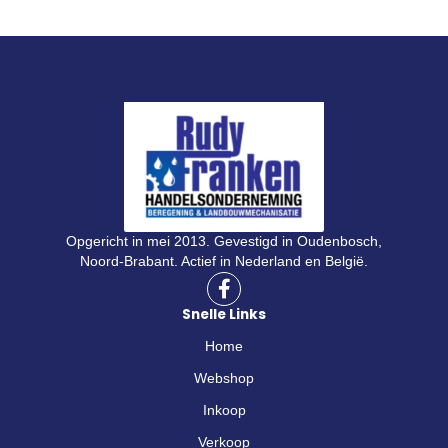
Opgericht in mei 2013. Gevestigd in Oudenbosch,
Noord-Brabant. Actief in Nederland en België.
F
a
Snelle Links
c
e
Home
b
o
Webshop
o
Inkoop
k
-
Verkoop