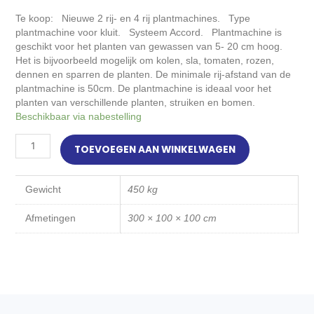
Te koop: Nieuwe 2 rij- en 4 rij plantmachines. Type
plantmachine voor kluit. Systeem Accord. Plantmachine is
geschikt voor het planten van gewassen van 5- 20 cm hoog.
Het is bijvoorbeeld mogelijk om kolen, sla, tomaten, rozen,
dennen en sparren de planten. De minimale rij-afstand van de
plantmachine is 50cm. De plantmachine is ideaal voor het
planten van verschillende planten, struiken en bomen.
4
Beschikbaar via nabestelling
rij
schijven
TOEVOEGEN AAN WINKELWAGEN
plantmachine
aantal
Gewicht
450 kg
Afmetingen
300 × 100 × 100 cm