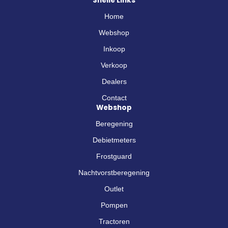
Snelle Links
c
e
Home
b
o
Webshop
o
Inkoop
k
-
Verkoop
f
Dealers
Contact
Webshop
Beregening
Debietmeters
Frostguard
Nachtvorstberegening
Outlet
Pompen
Tractoren