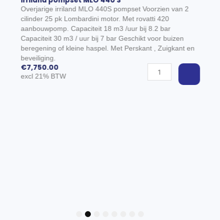
Irriland pompset MLO 440 S
Overjarige irriland MLO 440S pompset Voorzien van 2
cilinder 25 pk Lombardini motor. Met rovatti 420
aanbouwpomp. Capaciteit 18 m3 /uur bij 8.2 bar
Capaciteit 30 m3 / uur bij 7 bar Geschikt voor buizen
EGEN AAN WINKELWAGEN
beregening of kleine haspel. Met Perskant , Zuigkant en
beveiliging.
€
7,750.00
Irriland
excl 21% BTW
pompset
MLO
440
S
aantal
TOEVOEGE
1
2
3
4
5
6
7
8