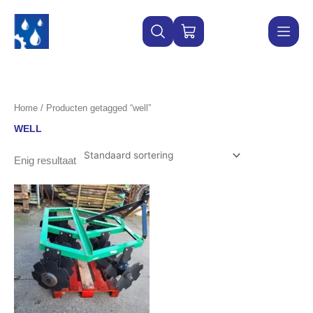
Ga
naar
WINKELWAGEN
de
inhoud
Home
/ Producten getagged “well”
WELL
Enig resultaat