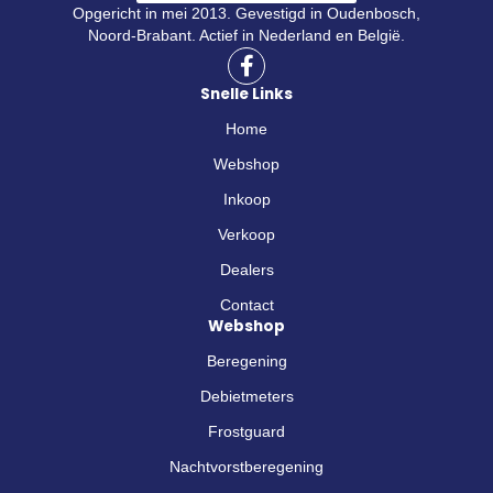
Opgericht in mei 2013. Gevestigd in Oudenbosch,
Noord-Brabant. Actief in Nederland en België.
F
a
Snelle Links
c
e
Home
b
o
Webshop
o
Inkoop
k
-
Verkoop
f
Dealers
Contact
Webshop
Beregening
Debietmeters
Frostguard
Nachtvorstberegening