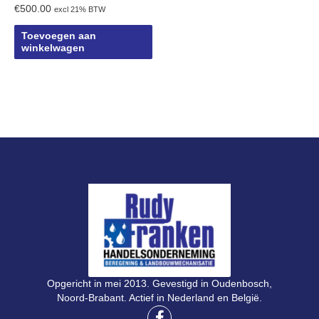
€
500.00
excl 21% BTW
Toevoegen aan
winkelwagen
Opgericht in mei 2013. Gevestigd in Oudenbosch,
Noord-Brabant. Actief in Nederland en België.
F