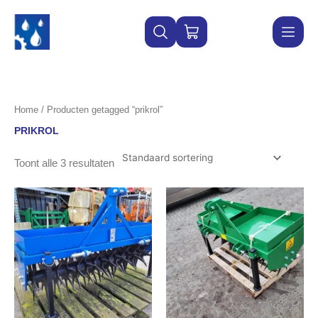
Ga
naar
WINKELWAGEN
de
inhoud
Home
/ Producten getagged “prikrol”
PRIKROL
Toont alle 3 resultaten