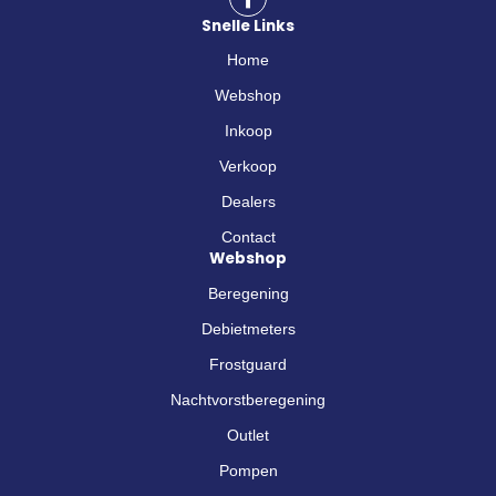
a
Snelle Links
c
e
Home
b
o
Webshop
o
Inkoop
k
-
Verkoop
f
Dealers
Contact
Webshop
Beregening
Debietmeters
Frostguard
Nachtvorstberegening
Outlet
Pompen