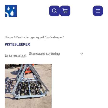
Ga
naar
WINKELWAGEN
de
inhoud
Home
/ Producten getagged “pistesleeper”
PISTESLEEPER
Enig resultaat