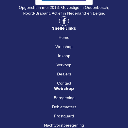
Opgericht in mei 2013. Gevestigd in Oudenbosch,
Noord-Brabant. Actief in Nederland en België.
F
a
Snelle Links
c
e
Home
b
o
Webshop
o
Inkoop
k
-
Verkoop
f
Dealers
Contact
Webshop
Beregening
Debietmeters
Frostguard
Nachtvorstberegening