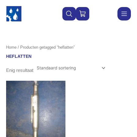
Ga
naar
WINKELWAGEN
de
inhoud
Home
/ Producten getagged “heflatten”
HEFLATTEN
Enig resultaat