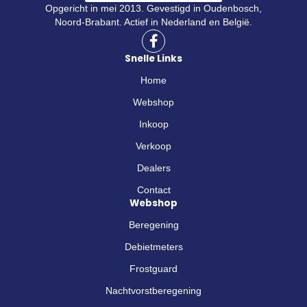
Opgericht in mei 2013. Gevestigd in Oudenbosch,
Noord-Brabant. Actief in Nederland en België.
F
a
Snelle Links
c
e
Home
b
o
Webshop
o
Inkoop
k
-
Verkoop
f
Dealers
Contact
Webshop
Beregening
Debietmeters
Frostguard
Nachtvorstberegening