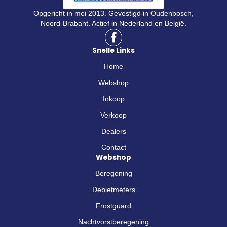
Opgericht in mei 2013. Gevestigd in Oudenbosch,
Noord-Brabant. Actief in Nederland en België.
F
a
Snelle Links
c
e
Home
b
o
Webshop
o
Inkoop
k
-
Verkoop
f
Dealers
Contact
Webshop
Beregening
Debietmeters
Frostguard
Nachtvorstberegening