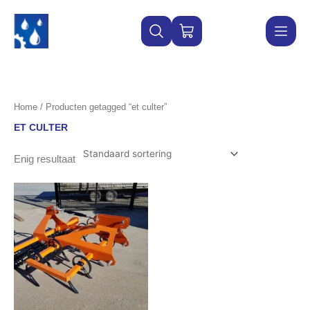
Ga
naar
WINKELWAGEN
de
inhoud
Home
/ Producten getagged “et culter”
ET CULTER
Enig resultaat